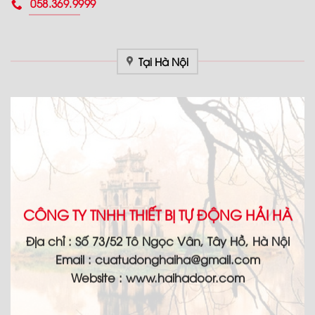
058.369.9999
Tại Hà Nội
CÔNG TY TNHH THIẾT BỊ TỰ ĐỘNG HẢI HÀ
Địa chỉ :
Số 73/52 Tô Ngọc Vân, Tây Hồ, Hà Nội
Email :
cuatudonghaiha@gmail.com
Website : www.haihadoor.com