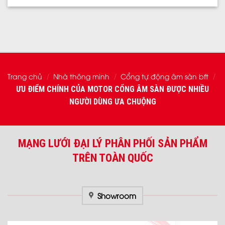
Trang chủ
Nhà thông minh
Cổng tự động âm sàn bft
/
/
/
ƯU ĐIỂM CHÍNH CỦA MOTOR CỔNG ÂM SÀN ĐƯỢC NHIỀU
NGƯỜI DÙNG ƯA CHUỘNG
MẠNG LƯỚI ĐẠI LÝ PHÂN PHỐI SẢN PHẨM
TRÊN TOÀN QUỐC
Showroom