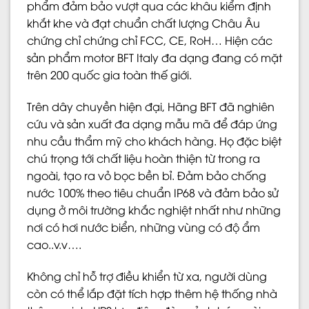
phẩm đảm bảo vượt qua các khâu kiểm định
khắt khe và đạt chuẩn chất lượng Châu Âu
chứng chỉ chứng chỉ FCC, CE, RoH… Hiện các
sản phẩm motor BFT Italy đa dạng đang có mặt
trên 200 quốc gia toàn thế giới.
Trên dây chuyền hiện đại, Hãng BFT đã nghiên
cứu và sản xuất đa dạng mẫu mã để đáp ứng
nhu cầu thẩm mỹ cho khách hàng. Họ đặc biệt
chú trọng tới chất liệu hoàn thiện từ trong ra
ngoài, tạo ra vỏ bọc bền bỉ. Đảm bảo chống
nước 100% theo tiêu chuẩn IP68 và đảm bảo sử
dụng ở môi trường khắc nghiệt nhất như những
nơi có hơi nước biển, những vùng có độ ẩm
cao..v.v….
Không chỉ hỗ trợ điều khiển từ xa, người dùng
còn có thể lắp đặt tích hợp thêm hệ thống nhà