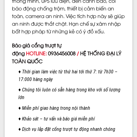
thông minh, UPS lưu điện, đèn cảnh báo, còi
báo động chống trộm, thiết bị cảm biến an
toàn, camera an ninh. Việc tích hợp này sẽ giúp
an ninh được thắt chặt. Hạn chế sự xâm nhập
bất hợp pháp từ những kẻ có ý đồ xấu.
Báo giá cổng trượt tự
động
HOTLINE:
0936456008
/
HỆ THỐNG ĐẠI LÝ
TOÀN QUỐC
♦ Thời gian làm việc từ thứ hai tới thứ 7: từ 7h30 –
17:000 hàng ngày
♦ Chúng tôi luôn có sẵn hàng trong kho với số lượng
lớn
♦ Miễn phí giao hàng trong nội thành
♦ Khảo sát – tư vấn và báo giá miễn phí
♦ Dịch vụ lắp đặt cổng trượt tự động nhanh chóng