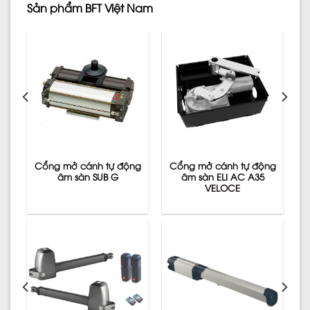
Sản phẩm BFT Việt Nam
ng
Cổng mở cánh tự động
Cổng mở cánh tự động
âm sàn SUB G
âm sàn ELI AC A35
VELOCE