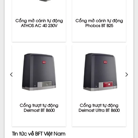
ng
Cổng mở cánh tự động
Cổng mở cánh tự động
ATHOS AC 40 230V
Phobos BT B25
Cổng trượt tự động
Cổng trượt tự động
0
Deimost BT B600
Deimost Ultra BT B600
Tin tức về BFT Việt Nam