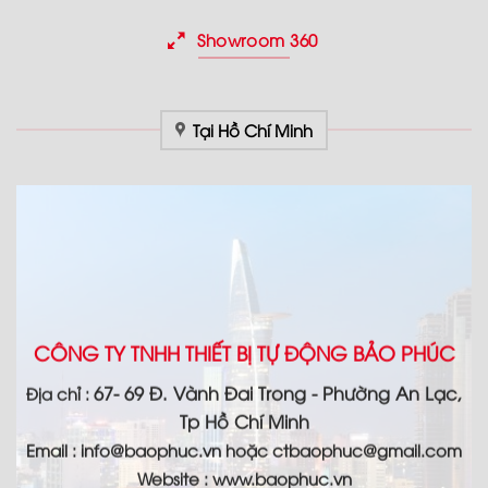
Showroom 360
Tại Hồ Chí Minh
CÔNG TY TNHH THIẾT BỊ TỰ ĐỘNG BẢO PHÚC
67- 69 Đ. Vành Đai Trong - Phường An Lạc,
Địa chỉ :
Tp Hồ Chí Minh
Email :
info@baophuc.vn hoặc ctbaophuc@gmail.com
Website : www.
baophuc.vn