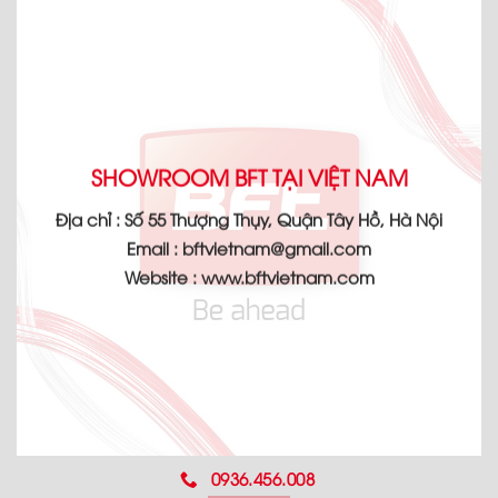
SHOWROOM BFT TẠI VIỆT NAM
Địa chỉ :
Số 55 Thượng Thụy, Quận Tây Hồ, Hà Nội
Email :
bftvietnam@gmail.com
Website :
www.bftvietnam.com
0936.456.008