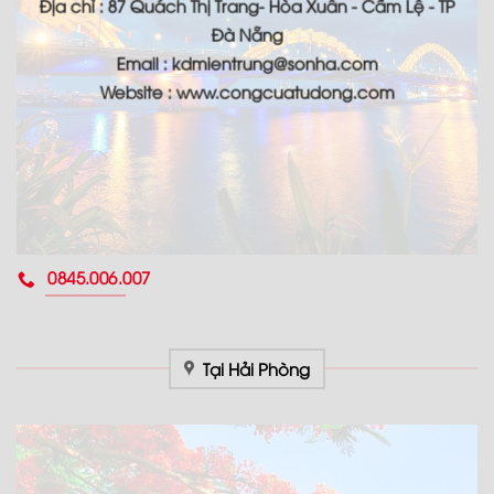
Địa chỉ : 87 Quách Thị Trang- Hòa Xuân - Cẩm Lệ - TP
Đà Nẵng
Email : kdmientrung@sonha.com
Website : www.congcuatudong.com
0845.006.007
Tại Hải Phòng