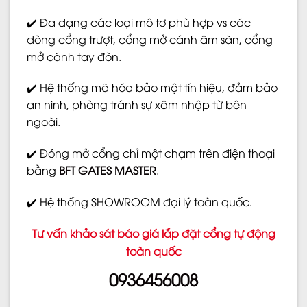
✔️ Đa dạng các loại mô tơ phù hợp vs các
dòng cổng trượt, cổng mở cánh âm sàn, cổng
mở cánh tay đòn.
✔️ Hệ thống mã hóa bảo mật tín hiệu, đảm bảo
an ninh, phòng tránh sự xâm nhập từ bên
ngoài.
✔️ Đóng mở cổng chỉ một chạm trên điện thoại
bằng
BFT GATES MASTER
.
✔️ Hệ thống SHOWROOM đại lý toàn quốc.
Tư vấn khảo sát báo giá lắp đặt cổng tự động
toàn quốc
0936456008