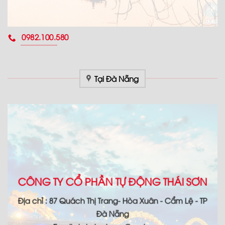
0982.100.580
Tại Đà Nẵng
CÔNG TY CỔ PHẦN TỰ ĐỘNG THÁI SƠN
Địa chỉ : 87 Quách Thị Trang- Hòa Xuân - Cẩm Lệ - TP
Đà Nẵng