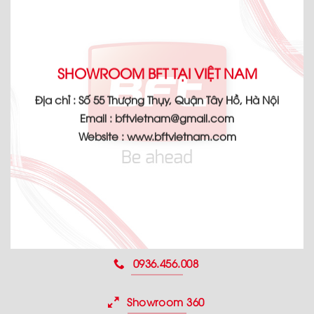
SHOWROOM BFT TẠI VIỆT NAM
Địa chỉ :
Số 55 Thượng Thụy, Quận Tây Hồ, Hà Nội
Email :
bftvietnam@gmail.com
Website :
www.bftvietnam.com
0936.456.008
Showroom 360