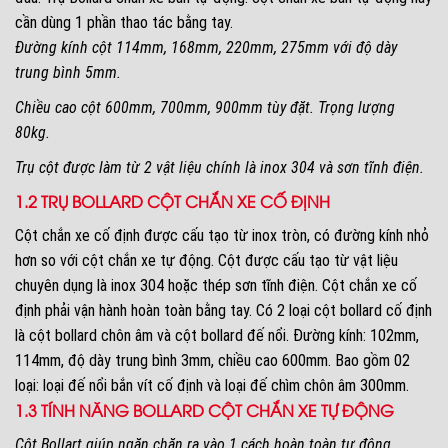
cần dùng 1 phần thao tác bằng tay.
Đường kính cột 114mm, 168mm, 220mm, 275mm với độ dày
trung bình 5mm.
Chiều cao cột 600mm, 700mm, 900mm tùy đặt. Trọng lượng
80kg.
Trụ cột được làm từ 2 vật liệu chính là inox 304 và sơn tĩnh điện.
1.2 TRỤ BOLLARD CỘT CHẮN XE CỐ ĐỊNH
Cột chắn xe cố định được cấu tạo từ inox tròn, có đường kính nhỏ
hơn so với cột chắn xe tự động. Cột được cấu tạo từ vật liệu
chuyên dụng là inox 304 hoặc thép sơn tĩnh điện. Cột chắn xe cố
định phải vận hành hoàn toàn bằng tay. Có 2 loại cột bollard cố định
là cột bollard chôn âm và cột bollard đế nổi. Đường kính: 102mm,
114mm, độ dày trung bình 3mm, chiều cao 600mm. Bao gồm 02
loại: loại đế nổi bắn vít cố định và loại đế chìm chôn âm 300mm.
1.3 TÍNH NĂNG BOLLARD CỘT CHẮN XE TỰ ĐỘNG
Cột Bollart giúp ngăn chặn ra vào 1 cách hoàn toàn tự động.