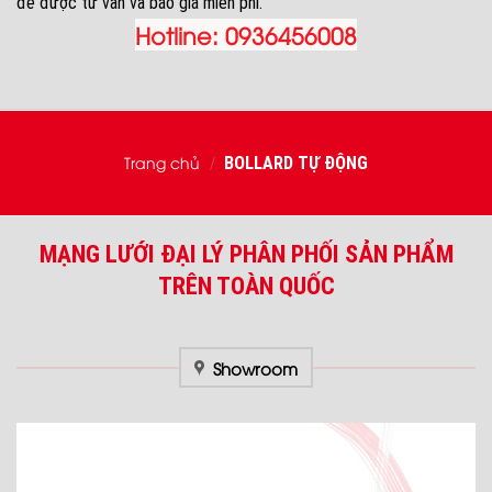
để được tư vấn và báo giá miễn phí.
Hotline:
0936456008
Trang chủ
BOLLARD TỰ ĐỘNG
/
MẠNG LƯỚI ĐẠI LÝ PHÂN PHỐI SẢN PHẨM
TRÊN TOÀN QUỐC
Showroom