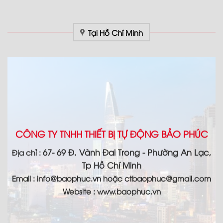
Tại Hồ Chí Minh
CÔNG TY TNHH THIẾT BỊ TỰ ĐỘNG BẢO PHÚC
67- 69 Đ. Vành Đai Trong - Phường An Lạc,
Địa chỉ :
Tp Hồ Chí Minh
Email :
info@baophuc.vn hoặc ctbaophuc@gmail.com
Website : www.
baophuc.vn