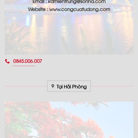
Email : kdmientrung@sonha.com
Website : www.congcuatudong.com
0845.006.007
Tại Hải Phòng