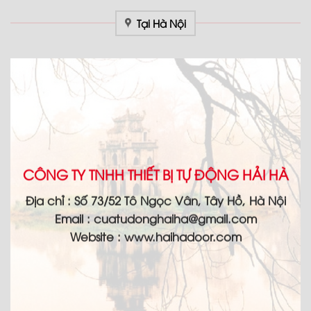
Tại Hà Nội
CÔNG TY TNHH THIẾT BỊ TỰ ĐỘNG HẢI HÀ
Địa chỉ :
Số 73/52 Tô Ngọc Vân, Tây Hồ, Hà Nội
Email :
cuatudonghaiha@gmail.com
Website : www.haihadoor.com