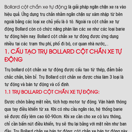
Bollard cột chắn xe tự động
là giải pháp ngăn chặn xe ra vào
hiệu quả. Ứng dụng trụ chắn nhằm ngăn chặn sự xâm nhập từ bên
ngoài bằng các loại xe chủ yếu là ô tô. Ngoài ra cột chắn xe tự
động Bollard còn có chức năng phân làn các xe như các loại barie
tự động hiện nay. Bollard cột chắn xe tự động được ứng dụng
nhiều tại các trạm thu phí, phố đi bộ, cơ quan nhà nước,…
1. CẤU TẠO TRỤ BOLLARD CỘT CHẮN XE TỰ
ĐỘNG
Trụ bollard cột chắn xe tự động được cấu tạo từ thép, đảm bảo
chắc chắn, bền bỉ. Trụ Bollard cột chắn xe được chia làm 3 loại là
tự động và bán tự động và cố định.
1.1 TRỤ BOLLARD CỘT CHẮN XE TỰ ĐỘNG:
Được chôn bằng mặt nền, tích hợp motor tự động. Vận hành thông
qua tay điều khiển từ xa. Khi có nhu cầu ngăn rào, hệ thống barie
sẽ được đẩy lêm cao 60-90cm. Khi xe cần cho xe cộ lưu thông,
chỉ cần bấm nút điều khiển, trụ sẽ thu lại bằng với mặt nền như ban
đầu. Trụ Bollard chắn xe bán tự động: cột chắn xe bán tự động này