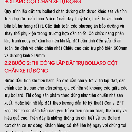
BOLLARD CỘT CHẮN XE TỰ ĐỘNG
Quy trình lắp đặt trụ bollard chắn đường cần được khảo sát và tính
toán lắp đặt cẩn thận. Với cơ cấu đẩy thuỷ lực, thiết bị vận hành
bền bỉ, hư hỏng rất ít. Cấc tính toán các phương án bảo dưỡng và
thay thế phụ kiện trong trường hợp cần thiết. Có chức năng phân
làn, tránh nguy cơ xâm hại nên khi lắp đặt cần tính đến yếu tố an
toàn, ổn định và chắc chắn nhất Chiều cao các trụ phổ biến 600mm
và đường kính 219mm
2.2 BƯỚC 2: THI CÔNG LẮP ĐẶT TRỤ BOLLARD CỘT
CHẮN XE TỰ ĐỘNG
Bước đầu tiên khi tiên hành lắp đặt cần chú ý tới vị trí lắp đặt, căn
chỉnh các trụ sao cho cân xứng, gia cố nền và khoảng các giữa các
trụ bollard. Thi công sản phẩm theo đúng như tiêu chuẩn nhà sản
BFT
xuất. Hoặc liên hệ lắp đặt theo hướng dẫn từ kỹ thuật đơn vị
Việt Nam
sẽ đảm bảo các yếu tố và tiêu chí an toàn, thẩm mỹ và
hiệu quả cao. Trên đây là những thông tin chi tiết về trụ Bollard
cột chắn xe tự động. Khách hàng có thể liên hệ ngay với chúng tôi