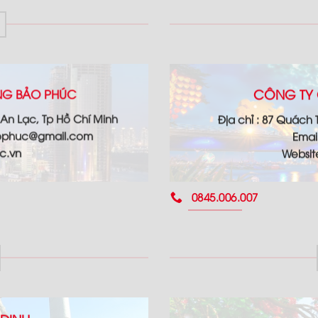
CÔNG TY 
ỘNG BẢO PHÚC
 An Lạc, Tp Hồ Chí Minh
Địa chỉ : 87 Quách
ophuc@gmail.com
Emai
c.vn
Websi
0845.006.007