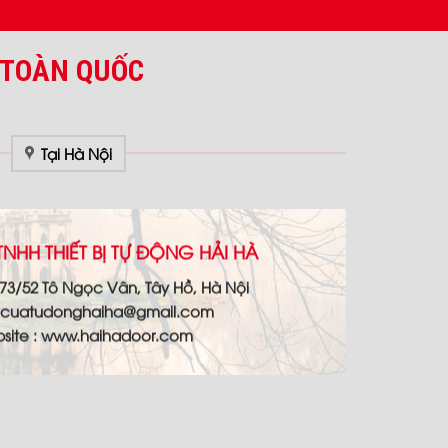
 TOÀN QUỐC
Tại Hà Nội
NHH THIẾT BỊ TỰ ĐỘNG HẢI HÀ
73/52 Tô Ngọc Vân, Tây Hồ, Hà Nội
cuatudonghaiha@gmail.com
site : www.haihadoor.com