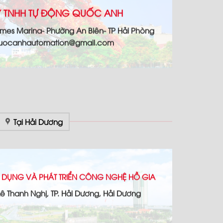
 TNHH TỰ ĐỘNG QUỐC ANH
omes Marina- Phường An Biên- TP Hải Phòng
 quocanhautomation@gmail.com
Tại Hải Dương
 DỤNG VÀ PHÁT TRIỂN CÔNG NGHỆ HỒ GIA
 Lê Thanh Nghị, TP. Hải Dương, Hải Dương