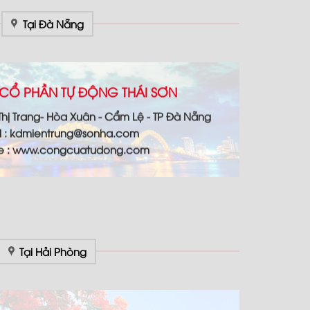
Tại Đà Nẵng
CỔ PHẦN TỰ ĐỘNG THÁI SƠN
 Thị Trang- Hòa Xuân - Cẩm Lệ - TP Đà Nẵng
l : kdmientrung@sonha.com
te : www.congcuatudong.com
Tại Hải Phòng