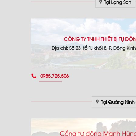
Tại Lạng Sơn
CÔNG TY TNHH THIẾT BỊ TỰ Đ
Địa chỉ: Số 23, tổ 1, khối 8, P. Đông Kin
0985.725.506
Tại Quảng Ninh
Cổng tự động Mạnh Hùng