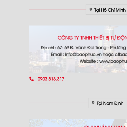
Tại Hồ Chí Minh
CÔNG TY TNHH THIẾT BỊ TỰ Đ
67- 69 Đ. Vành Đai Trong - Phường
Địa chỉ :
Email :
info@baophuc.vn hoặc ctba
Website : www.
baophu
0903.813.317
Tại Nam Định