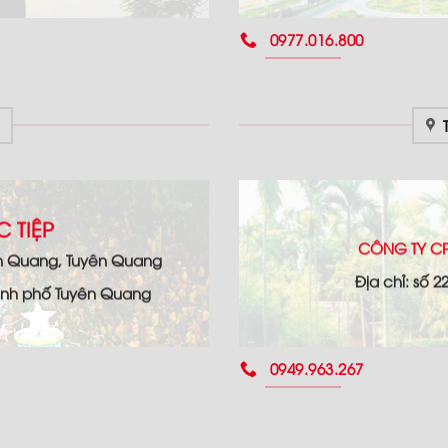
0977.016.800
 TIỆP
CÔNG TY CP
ên Quang, Tuyên Quang
Địa chỉ: số 
hành phố Tuyên Quang
0949.963.267