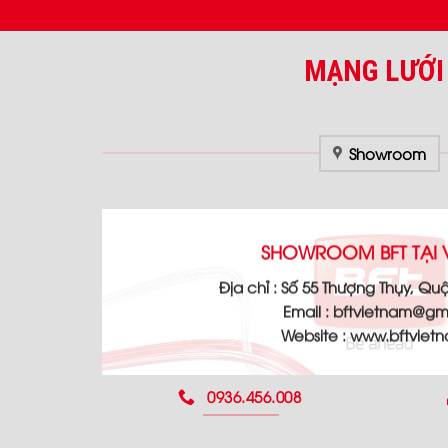
MẠNG LƯỚI
Showroom
SHOWROOM BFT TẠI 
Địa chỉ :
Số 55 Thượng Thụy, Quậ
Email :
bftvietnam@gm
Website :
www.bftviet
0936.456.008