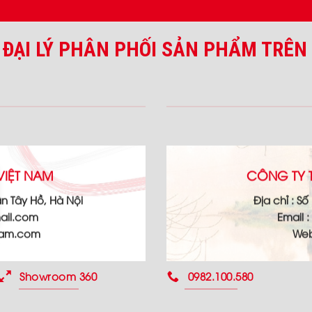
 ĐẠI LÝ PHÂN PHỐI SẢN PHẨM TRÊN
VIỆT NAM
CÔNG TY T
n Tây Hồ, Hà Nội
Địa chỉ :
Số 
ail.com
Email :
nam.com
Web
Showroom 360
0982.100.580