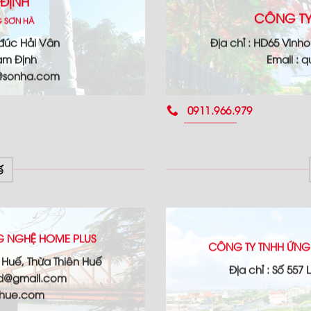
ĐỊNH
CÔNG TY
G SƠN HÀ
 đúc Hải Vân
Địa chỉ : HD65 Vinh
am Định
Email :
g@sonha.com
0911.966.979
ế
G NGHỆ HOME PLUS
CÔNG TY TNHH ỨNG
ố Huế, Thừa Thiên Huế
Địa chỉ : Số 557
td@gmail.com
hhue.com