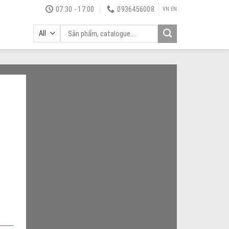
07:30 - 17:00
0936456008
VN
EN