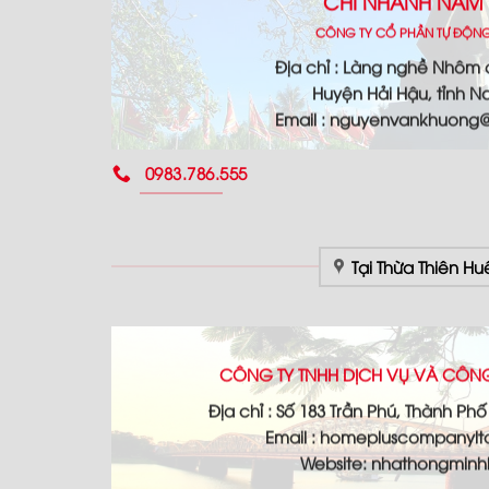
CHI NHÁNH NAM 
CÔNG TY CỔ PHẦN TỰ ĐỘN
Địa chỉ : Làng nghề Nhôm
Huyện Hải Hậu, tỉnh N
Email : nguyenvankhuon
0983.786.555
Tại Thừa Thiên Hu
CÔNG TY TNHH DỊCH VỤ VÀ CÔN
Địa chỉ : Số 183 Trần Phú, Thành Ph
Email : homepluscompanyl
Website: nhathongmin