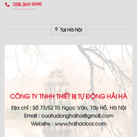
058.369.9999
Tại Hà Nội
CÔNG TY TNHH THIẾT BỊ TỰ ĐỘNG HẢI HÀ
Địa chỉ :
Số 73/52 Tô Ngọc Vân, Tây Hồ, Hà Nội
Email :
cuatudonghaiha@gmail.com
Website : www.haihadoor.com