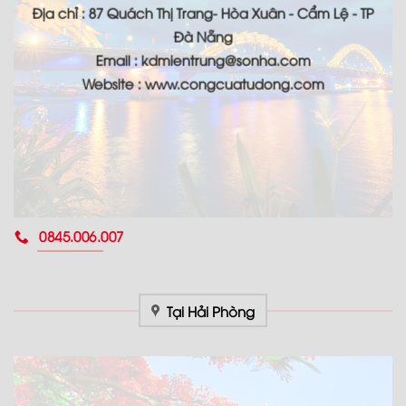
Địa chỉ : 87 Quách Thị Trang- Hòa Xuân - Cẩm Lệ - TP
Đà Nẵng
Email : kdmientrung@sonha.com
Website : www.congcuatudong.com
0845.006.007
Tại Hải Phòng