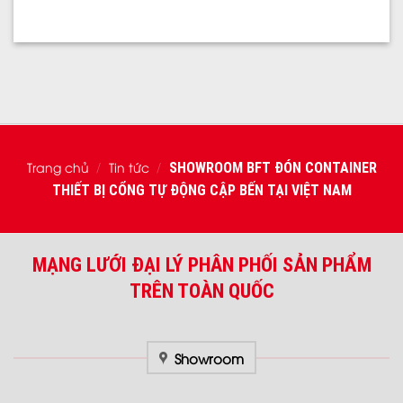
Trang chủ
Tin tức
SHOWROOM BFT ĐÓN CONTAINER
/
/
THIẾT BỊ CỔNG TỰ ĐỘNG CẬP BẾN TẠI VIỆT NAM
MẠNG LƯỚI ĐẠI LÝ PHÂN PHỐI SẢN PHẨM
TRÊN TOÀN QUỐC
Showroom