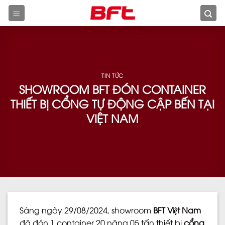
Skip
to
content
TIN TỨC
SHOWROOM BFT ĐÓN CONTAINER
THIẾT BỊ CỔNG TỰ ĐỘNG CẬP BẾN TẠI
VIỆT NAM
Sáng ngày 29/08/2024, showroom
BFT Việt Nam
đã đón 1 container 20 nặng 05 tấn thiết bị
cổng