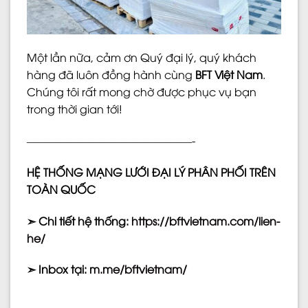
Một lần nữa, cảm ơn Quý đại lý, quý khách
hàng đã luôn đồng hành cùng
BFT Việt Nam
.
Chúng tôi rất mong chờ được phục vụ bạn
trong thời gian tới!
———————————————-
HỆ THỐNG MẠNG LƯỚI ĐẠI LÝ PHÂN PHỐI TRÊN
TOÀN QUỐC
➣ Chi tiết hệ thống:
https://bftvietnam.com/lien-
he/
➣ Inbox tại:
m.me/bftvietnam/