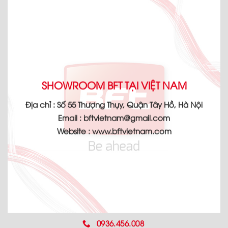
SHOWROOM BFT TẠI VIỆT NAM
Địa chỉ :
Số 55 Thượng Thụy, Quận Tây Hồ, Hà Nội
Email :
bftvietnam@gmail.com
Website :
www.bftvietnam.com
0936.456.008