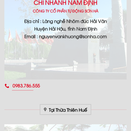
CHI NHÁNH NAM ĐỊNH
CÔNG TY CỔ PHẦN TỰ ĐỘNG SƠN HÀ
Địa chỉ : Làng nghề Nhôm đúc Hải Vân
Huyện Hải Hậu, tỉnh Nam Định
Email : nguyenvankhuong@sonha.com
0983.786.555
Tại Thừa Thiên Huế