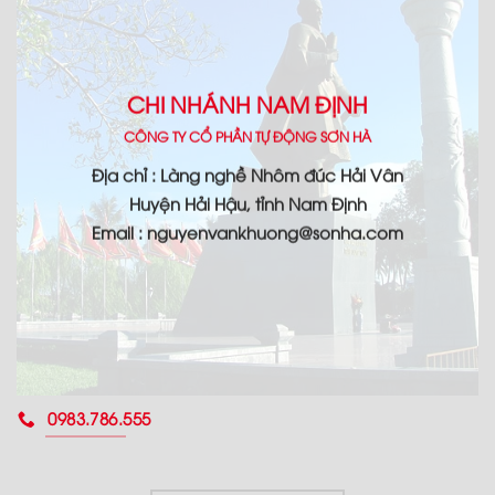
CHI NHÁNH NAM ĐỊNH
CÔNG TY CỔ PHẦN TỰ ĐỘNG SƠN HÀ
Địa chỉ : Làng nghề Nhôm đúc Hải Vân
Huyện Hải Hậu, tỉnh Nam Định
Email : nguyenvankhuong@sonha.com
0983.786.555