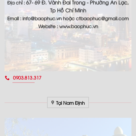
67- 69 Đ. Vành Đai Trong - Phường An Lạc,
Địa chỉ :
Tp Hồ Chí Minh
Email :
info@baophuc.vn hoặc ctbaophuc@gmail.com
Website : www.
baophuc.vn
0903.813.317
Tại Nam Định