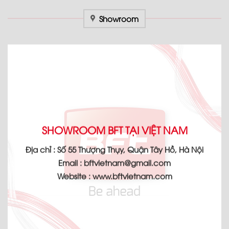
Showroom
SHOWROOM BFT TẠI VIỆT NAM
Địa chỉ :
Số 55 Thượng Thụy, Quận Tây Hồ, Hà Nội
Email :
bftvietnam@gmail.com
Website :
www.bftvietnam.com