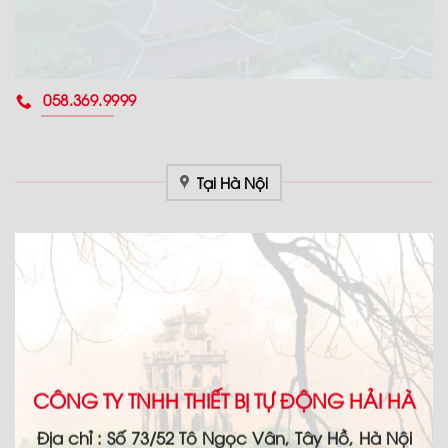
058.369.9999
Tại Hà Nội
CÔNG TY TNHH THIẾT BỊ TỰ ĐỘNG HẢI HÀ
Địa chỉ :
Số 73/52 Tô Ngọc Vân, Tây Hồ, Hà Nội