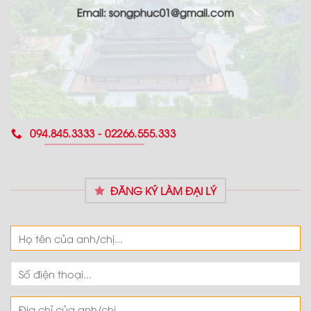
Email: songphuc01@gmail.com
094.845.3333 - 02266.555.333
ĐĂNG KÝ LÀM ĐẠI LÝ