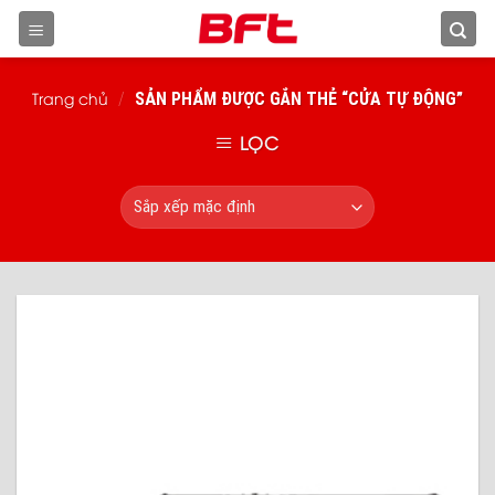
Skip
to
content
Trang chủ
/
SẢN PHẨM ĐƯỢC GẮN THẺ “CỬA TỰ ĐỘNG”
LỌC