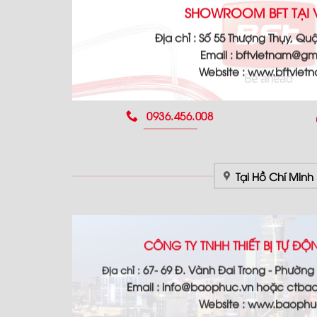
SHOWROOM BFT TẠI 
Địa chỉ :
Số 55 Thượng Thụy, Quậ
Email :
bftvietnam@gm
Website :
www.bftviet
0936.456.008
Tại Hồ Chí Minh
CÔNG TY TNHH THIẾT BỊ TỰ Đ
67- 69 Đ. Vành Đai Trong - Phường
Địa chỉ :
Email :
info@baophuc.vn hoặc ctba
Website : www.
baophu