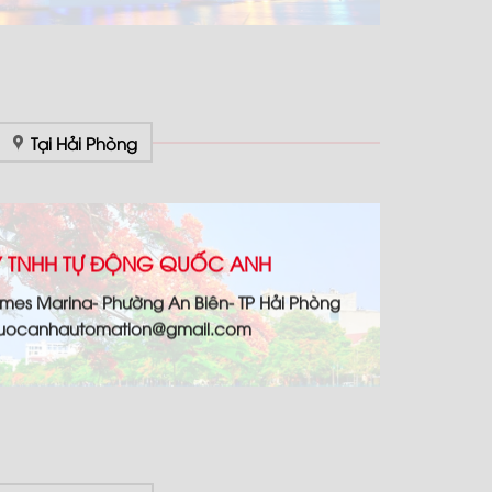
Tại Hải Phòng
 TNHH TỰ ĐỘNG QUỐC ANH
omes Marina- Phường An Biên- TP Hải Phòng
 quocanhautomation@gmail.com