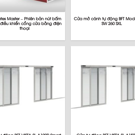
tes Master – Phiên bản nút bấm
Cửa mở cánh tự động BFT Mode
 điều khiển cổng cửa bằng điện
SW 260 SXL
thoại