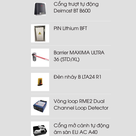
Cổng trượt tự động
Deimost BT B600
PIN Lithium BFT
Barrier MAXIMA ULTRA
36 (STD/XL)
Đèn nháy B LTA24 R1
Vòng loop RME2 Dual
Channel Loop Detector
Cổng mở cánh tự động
âm sàn ELI AC A40