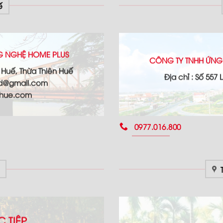
ế
G NGHỆ HOME PLUS
CÔNG TY TNHH ỨNG
ố Huế, Thừa Thiên Huế
Địa chỉ : Số 557
td@gmail.com
hhue.com
0977.016.800
 TIỆP