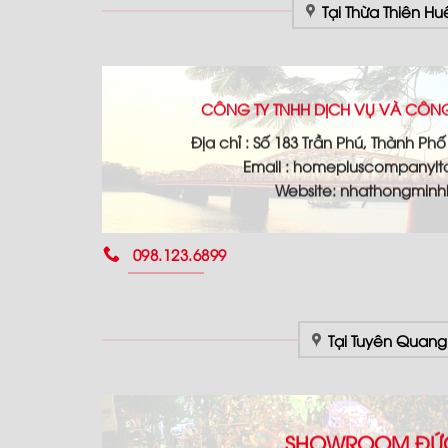
Tại Thừa Thiên Hu
CÔNG TY TNHH DỊCH VỤ VÀ CÔN
Địa chỉ : Số 183 Trần Phú, Thành Ph
Email : homepluscompanyl
Website: nhathongmin
098.123.6899
Tại Tuyên Quang
SHOWROOM ĐỨC