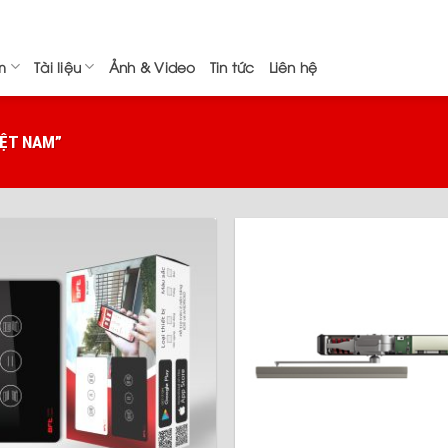
m
Tài liệu
Ảnh & Video
Tin tức
Liên hệ
IỆT NAM”