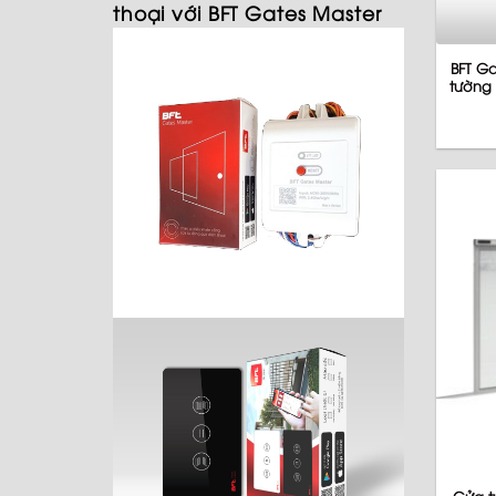
thoại với BFT Gates Master
BFT Ga
tường