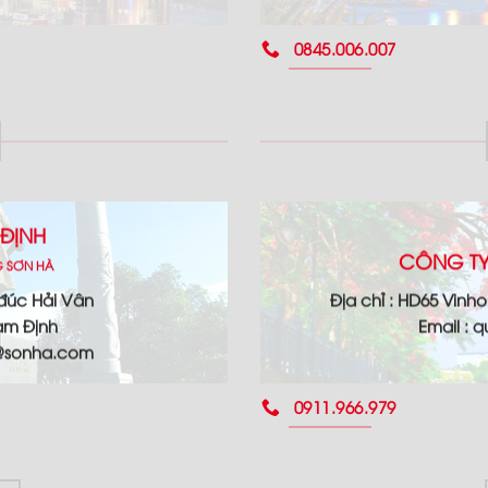
0845.006.007
ĐỊNH
CÔNG TY
G SƠN HÀ
 đúc Hải Vân
Địa chỉ : HD65 Vinh
am Định
Email :
g@sonha.com
0911.966.979