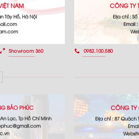
VIỆT NAM
CÔNG TY T
n Tây Hồ, Hà Nội
Địa chỉ :
Số 
ail.com
Email :
nam.com
Web
Showroom 360
0982.100.580
CÔNG TY 
ỘNG BẢO PHÚC
 An Lạc, Tp Hồ Chí Minh
Địa chỉ : 87 Quách
ophuc@gmail.com
Emai
c.vn
Websi