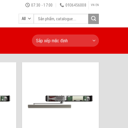
07:30 - 17:00
0936456008
VN
EN