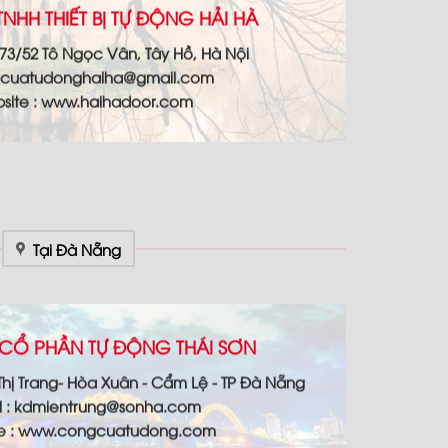
NHH THIẾT BỊ TỰ ĐỘNG HẢI HÀ
73/52 Tô Ngọc Vân, Tây Hồ, Hà Nội
cuatudonghaiha@gmail.com
site : www.haihadoor.com
Tại Đà Nẵng
CỔ PHẦN TỰ ĐỘNG THÁI SƠN
 Thị Trang- Hòa Xuân - Cẩm Lệ - TP Đà Nẵng
l : kdmientrung@sonha.com
te : www.congcuatudong.com