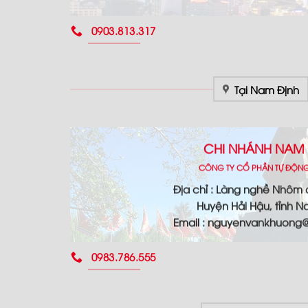
0903.813.317
Tại Nam Định
CHI NHÁNH NAM 
CÔNG TY CỔ PHẦN TỰ ĐỘN
Địa chỉ : Làng nghề Nhôm
Huyện Hải Hậu, tỉnh N
Email : nguyenvankhuon
0983.786.555