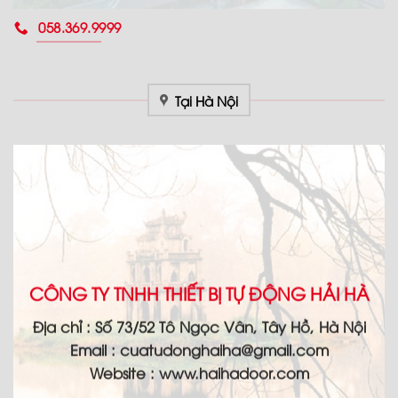
058.369.9999
Tại Hà Nội
CÔNG TY TNHH THIẾT BỊ TỰ ĐỘNG HẢI HÀ
Địa chỉ :
Số 73/52 Tô Ngọc Vân, Tây Hồ, Hà Nội
Email :
cuatudonghaiha@gmail.com
Website : www.haihadoor.com