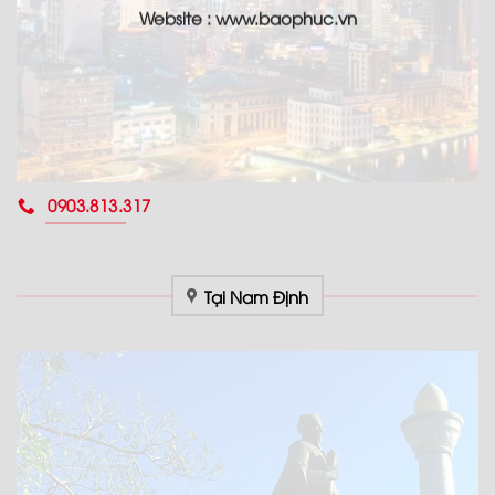
Website : www.
baophuc.vn
0903.813.317
Tại Nam Định