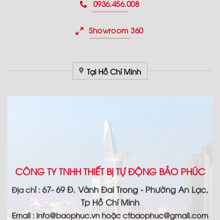
0936.456.008
Showroom 360
Tại Hồ Chí Minh
CÔNG TY TNHH THIẾT BỊ TỰ ĐỘNG BẢO PHÚC
67- 69 Đ. Vành Đai Trong - Phường An Lạc,
Địa chỉ :
Tp Hồ Chí Minh
Email :
info@baophuc.vn hoặc ctbaophuc@gmail.com