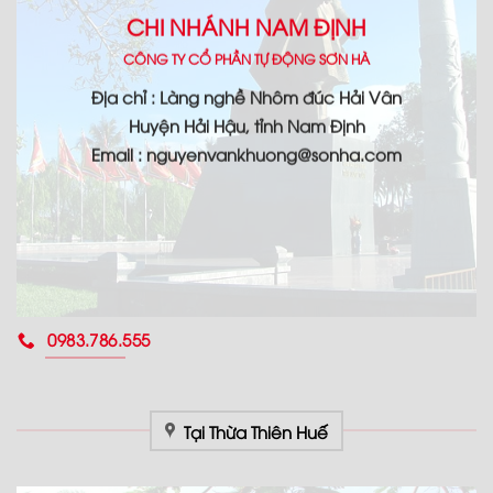
CHI NHÁNH NAM ĐỊNH
CÔNG TY CỔ PHẦN TỰ ĐỘNG SƠN HÀ
Địa chỉ : Làng nghề Nhôm đúc Hải Vân
Huyện Hải Hậu, tỉnh Nam Định
Email : nguyenvankhuong@sonha.com
0983.786.555
Tại Thừa Thiên Huế