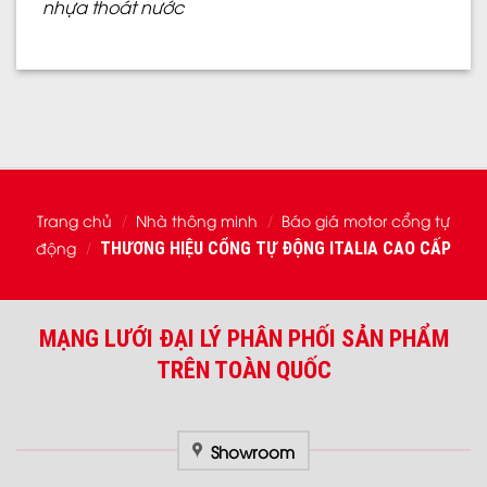
nhựa thoát nước
Trang chủ
Nhà thông minh
Báo giá motor cổng tự
/
/
động
THƯƠNG HIỆU CỔNG TỰ ĐỘNG ITALIA CAO CẤP
/
MẠNG LƯỚI ĐẠI LÝ PHÂN PHỐI SẢN PHẨM
TRÊN TOÀN QUỐC
Showroom