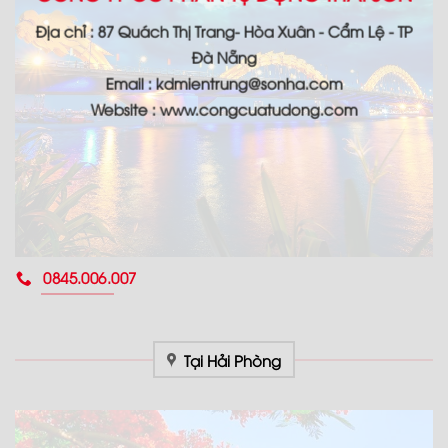
Địa chỉ : 87 Quách Thị Trang- Hòa Xuân - Cẩm Lệ - TP
Đà Nẵng
Email : kdmientrung@sonha.com
Website : www.congcuatudong.com
0845.006.007
Tại Hải Phòng