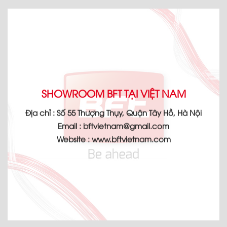
SHOWROOM BFT TẠI VIỆT NAM
Địa chỉ :
Số 55 Thượng Thụy, Quận Tây Hồ, Hà Nội
Email :
bftvietnam@gmail.com
Website :
www.bftvietnam.com