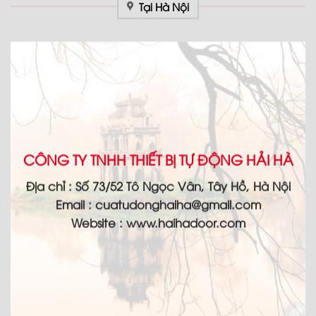
Tại Hà Nội
CÔNG TY TNHH THIẾT BỊ TỰ ĐỘNG HẢI HÀ
Địa chỉ :
Số 73/52 Tô Ngọc Vân, Tây Hồ, Hà Nội
Email :
cuatudonghaiha@gmail.com
Website : www.haihadoor.com