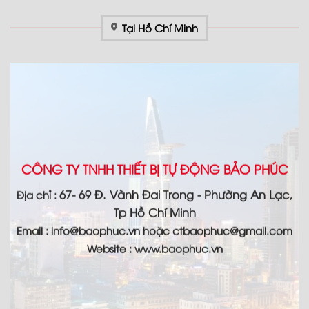
Tại Hồ Chí Minh
CÔNG TY TNHH THIẾT BỊ TỰ ĐỘNG BẢO PHÚC
67- 69 Đ. Vành Đai Trong - Phường An Lạc,
Địa chỉ :
Tp Hồ Chí Minh
Email :
info@baophuc.vn hoặc ctbaophuc@gmail.com
Website : www.
baophuc.vn