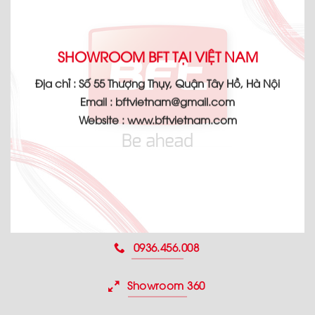
SHOWROOM BFT TẠI VIỆT NAM
Địa chỉ :
Số 55 Thượng Thụy, Quận Tây Hồ, Hà Nội
Email :
bftvietnam@gmail.com
Website :
www.bftvietnam.com
0936.456.008
Showroom 360