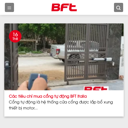
Skip
to
content
16
Th8
Các tiêu chí mua cổng tự động BFT Italia
Cổng tự động là hệ thống cửa cổng được lắp bổ xung
thiết bị motor...