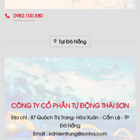
0982.100.580
Tại Đà Nẵng
CÔNG TY CỔ PHẦN TỰ ĐỘNG THÁI SƠN
Địa chỉ : 87 Quách Thị Trang- Hòa Xuân - Cẩm Lệ - TP
Đà Nẵng
Email : kdmientrung@sonha.com