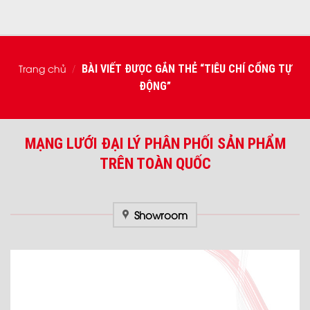
Trang chủ
BÀI VIẾT ĐƯỢC GẮN THẺ “TIÊU CHÍ CỔNG TỰ
/
ĐỘNG”
MẠNG LƯỚI ĐẠI LÝ PHÂN PHỐI SẢN PHẨM
TRÊN TOÀN QUỐC
Showroom