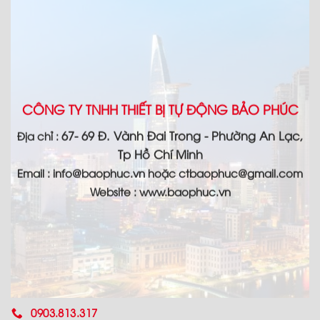
CÔNG TY TNHH THIẾT BỊ TỰ ĐỘNG BẢO PHÚC
67- 69 Đ. Vành Đai Trong - Phường An Lạc,
Địa chỉ :
Tp Hồ Chí Minh
Email :
info@baophuc.vn hoặc ctbaophuc@gmail.com
Website : www.
baophuc.vn
0903.813.317