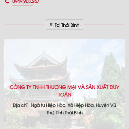
0949.963.267
Tại Thái Bình
CÔNG TY TNHH THƯƠNG MẠI VÀ SẢN XUẤT DUY
TOÀN
Địa chỉ: Ngã tư Hiệp Hòa, Xã Hiệp Hòa, Huyện Vũ
Thư, Tỉnh Thái Bình