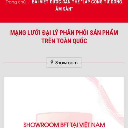
Trang chủ
BÀI VIẾT ĐƯỢC GẮN THẺ “LẮP CỔNG TỰ ĐỘNG
/
ÂM SÀN”
MẠNG LƯỚI ĐẠI LÝ PHÂN PHỐI SẢN PHẨM
TRÊN TOÀN QUỐC
Showroom
SHOWROOM BFT TẠI VIỆT NAM