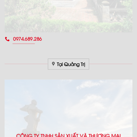
0974.689.286
Tại Quảng Trị
CÔNG TY TNHH SẢN XUẤT VÀ THƯƠNG MẠI