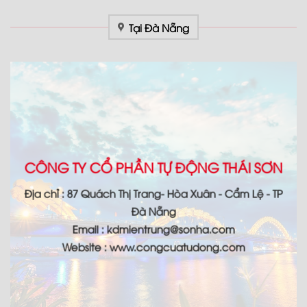
Tại Đà Nẵng
CÔNG TY CỔ PHẦN TỰ ĐỘNG THÁI SƠN
Địa chỉ : 87 Quách Thị Trang- Hòa Xuân - Cẩm Lệ - TP
Đà Nẵng
Email : kdmientrung@sonha.com
Website : www.congcuatudong.com