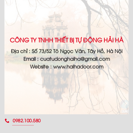
CÔNG TY TNHH THIẾT BỊ TỰ ĐỘNG HẢI HÀ
Địa chỉ :
Số 73/52 Tô Ngọc Vân, Tây Hồ, Hà Nội
Email :
cuatudonghaiha@gmail.com
Website : www.haihadoor.com
0982.100.580