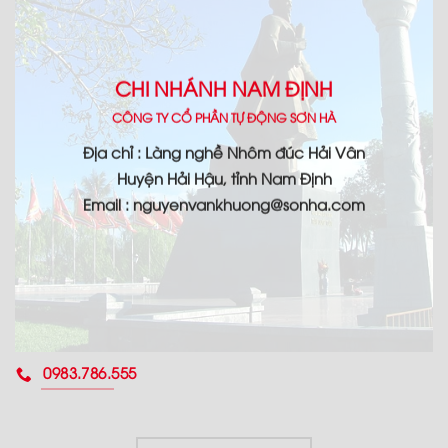
CHI NHÁNH NAM ĐỊNH
CÔNG TY CỔ PHẦN TỰ ĐỘNG SƠN HÀ
Địa chỉ : Làng nghề Nhôm đúc Hải Vân
Huyện Hải Hậu, tỉnh Nam Định
Email : nguyenvankhuong@sonha.com
0983.786.555