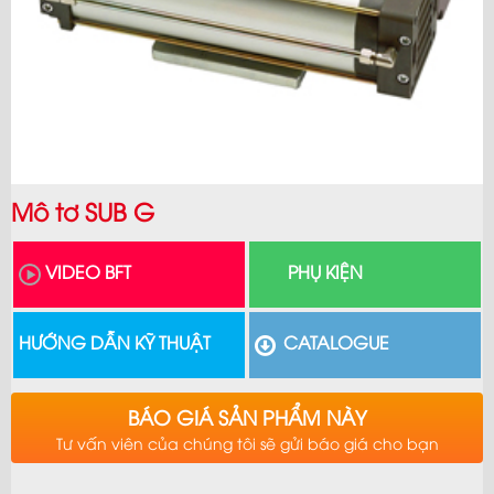
Mô tơ SUB G
VIDEO BFT
PHỤ KIỆN
HƯỚNG DẪN KỸ THUẬT
CATALOGUE
BÁO GIÁ SẢN PHẨM NÀY
Tư vấn viên của chúng tôi sẽ gửi báo giá cho bạn