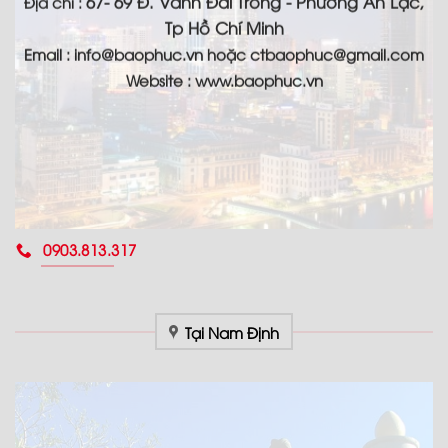
67- 69 Đ. Vành Đai Trong - Phường An Lạc,
Địa chỉ :
Tp Hồ Chí Minh
Email :
info@baophuc.vn hoặc ctbaophuc@gmail.com
Website : www.
baophuc.vn
0903.813.317
Tại Nam Định