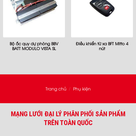
Bộ ắc quy dự phòng BBV
Điều khiển từ xa BFT Mitto 4
BATT MODULO VISTA SL
nút
Trang chủ
Phụ kiện
/
MẠNG LƯỚI ĐẠI LÝ PHÂN PHỐI SẢN PHẨM
TRÊN TOÀN QUỐC