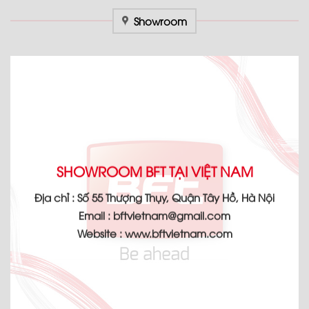
Showroom
SHOWROOM BFT TẠI VIỆT NAM
Địa chỉ :
Số 55 Thượng Thụy, Quận Tây Hồ, Hà Nội
Email :
bftvietnam@gmail.com
Website :
www.bftvietnam.com