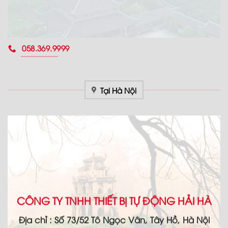
058.369.9999
Tại Hà Nội
CÔNG TY TNHH THIẾT BỊ TỰ ĐỘNG HẢI HÀ
Địa chỉ :
Số 73/52 Tô Ngọc Vân, Tây Hồ, Hà Nội