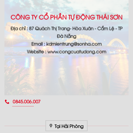
CÔNG TY CỔ PHẦN TỰ ĐỘNG THÁI SƠN
Địa chỉ : 87 Quách Thị Trang- Hòa Xuân - Cẩm Lệ - TP
Đà Nẵng
Email : kdmientrung@sonha.com
Website : www.congcuatudong.com
0845.006.007
Tại Hải Phòng