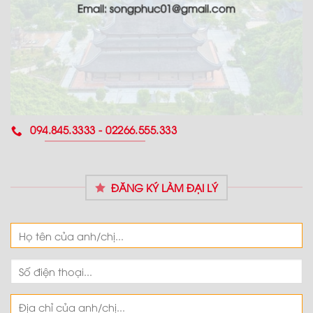
Email: songphuc01@gmail.com
094.845.3333 - 02266.555.333
ĐĂNG KÝ LÀM ĐẠI LÝ