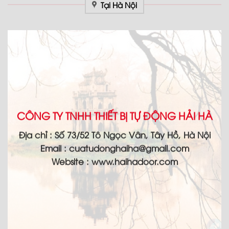
Tại Hà Nội
CÔNG TY TNHH THIẾT BỊ TỰ ĐỘNG HẢI HÀ
Địa chỉ :
Số 73/52 Tô Ngọc Vân, Tây Hồ, Hà Nội
Email :
cuatudonghaiha@gmail.com
Website : www.haihadoor.com