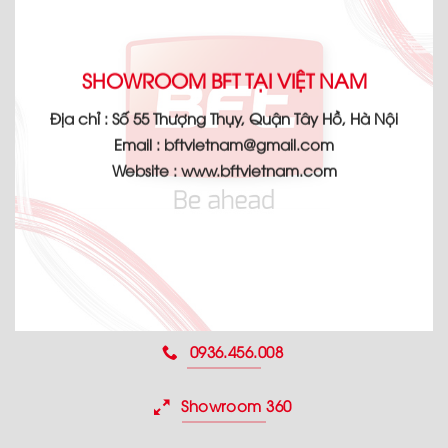
SHOWROOM BFT TẠI VIỆT NAM
Địa chỉ :
Số 55 Thượng Thụy, Quận Tây Hồ, Hà Nội
Email :
bftvietnam@gmail.com
Website :
www.bftvietnam.com
0936.456.008
Showroom 360