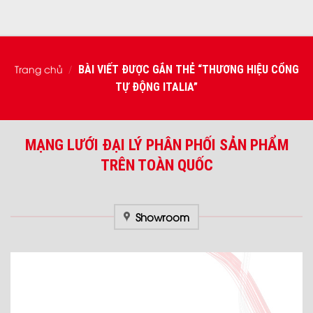
Trang chủ
BÀI VIẾT ĐƯỢC GẮN THẺ “THƯƠNG HIỆU CỔNG
/
TỰ ĐỘNG ITALIA”
MẠNG LƯỚI ĐẠI LÝ PHÂN PHỐI SẢN PHẨM
TRÊN TOÀN QUỐC
Showroom