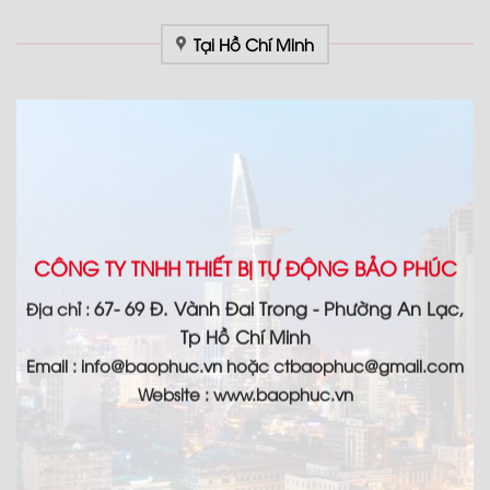
Tại Hồ Chí Minh
CÔNG TY TNHH THIẾT BỊ TỰ ĐỘNG BẢO PHÚC
67- 69 Đ. Vành Đai Trong - Phường An Lạc,
Địa chỉ :
Tp Hồ Chí Minh
Email :
info@baophuc.vn hoặc ctbaophuc@gmail.com
Website : www.
baophuc.vn