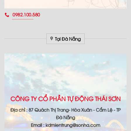
0982.100.580
Tại Đà Nẵng
CÔNG TY CỔ PHẦN TỰ ĐỘNG THÁI SƠN
Địa chỉ : 87 Quách Thị Trang- Hòa Xuân - Cẩm Lệ - TP
Đà Nẵng
Email : kdmientrung@sonha.com