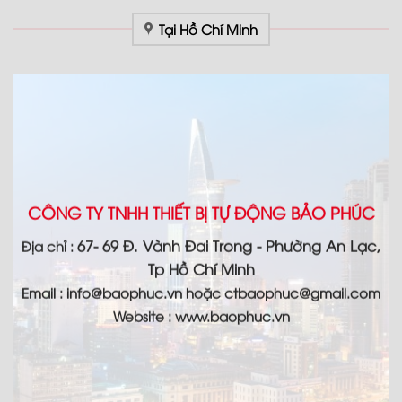
Tại Hồ Chí Minh
CÔNG TY TNHH THIẾT BỊ TỰ ĐỘNG BẢO PHÚC
67- 69 Đ. Vành Đai Trong - Phường An Lạc,
Địa chỉ :
Tp Hồ Chí Minh
Email :
info@baophuc.vn hoặc ctbaophuc@gmail.com
Website : www.
baophuc.vn