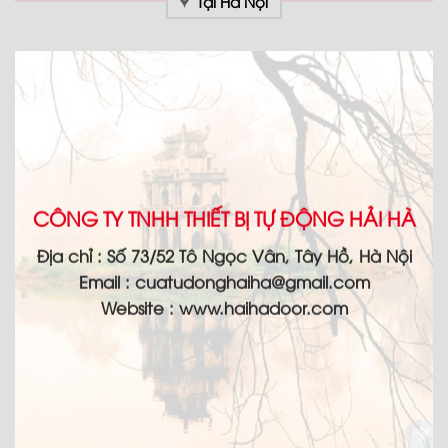
Tại Hà Nội
CÔNG TY TNHH THIẾT BỊ TỰ ĐỘNG HẢI HÀ
Địa chỉ :
Số 73/52 Tô Ngọc Vân, Tây Hồ, Hà Nội
Email :
cuatudonghaiha@gmail.com
Website : www.haihadoor.com