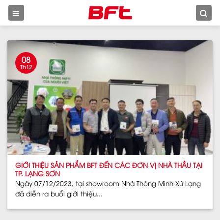
Skip
to
content
08
Th12
GIỚI THIỆU SẢN PHẨM BFT ĐẾN CÁC ĐƠN VỊ NHÀ THẦU TẠI
TP. LẠNG SƠN
Ngày 07/12/2023, tại showroom Nhà Thông Minh Xứ Lạng
đã diễn ra buổi giới thiệu...