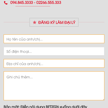
094.845.3333 - 02266.555.333
ĐĂNG KÝ LÀM ĐẠI LÝ
Bảo mật: Điền nội dung BFT2026 xuống dưới đây