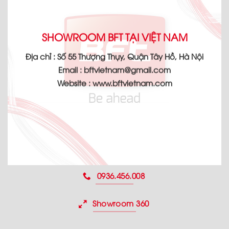
SHOWROOM BFT TẠI VIỆT NAM
Địa chỉ :
Số 55 Thượng Thụy, Quận Tây Hồ, Hà Nội
Email :
bftvietnam@gmail.com
Website :
www.bftvietnam.com
0936.456.008
Showroom 360