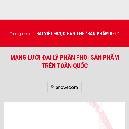
Trang chủ
BÀI VIẾT ĐƯỢC GẮN THẺ “SẢN PHẨM BFT”
/
MẠNG LƯỚI ĐẠI LÝ PHÂN PHỐI SẢN PHẨM
TRÊN TOÀN QUỐC
Showroom