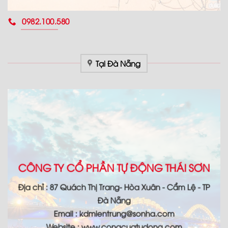
0982.100.580
Tại Đà Nẵng
CÔNG TY CỔ PHẦN TỰ ĐỘNG THÁI SƠN
Địa chỉ : 87 Quách Thị Trang- Hòa Xuân - Cẩm Lệ - TP
Đà Nẵng
Email : kdmientrung@sonha.com
Website : www.congcuatudong.com