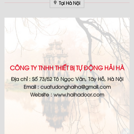
Tại Hà Nội
CÔNG TY TNHH THIẾT BỊ TỰ ĐỘNG HẢI HÀ
Địa chỉ :
Số 73/52 Tô Ngọc Vân, Tây Hồ, Hà Nội
Email :
cuatudonghaiha@gmail.com
Website : www.haihadoor.com