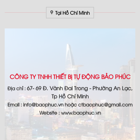
Tại Hồ Chí Minh
CÔNG TY TNHH THIẾT BỊ TỰ ĐỘNG BẢO PHÚC
67- 69 Đ. Vành Đai Trong - Phường An Lạc,
Địa chỉ :
Tp Hồ Chí Minh
Email :
info@baophuc.vn hoặc ctbaophuc@gmail.com
Website : www.
baophuc.vn