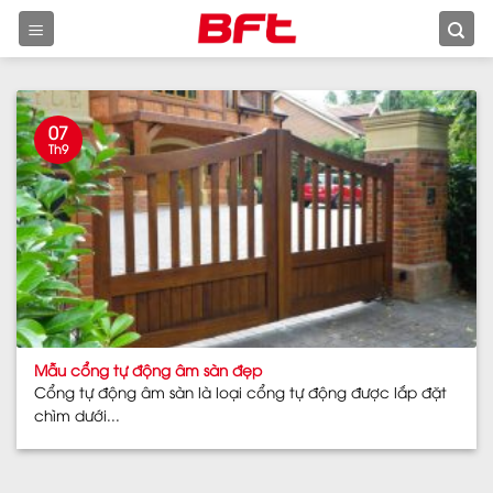
Skip
to
content
07
Th9
Mẫu cổng tự động âm sàn đẹp
Cổng tự động âm sàn là loại cổng tự động được lắp đặt
chìm dưới...