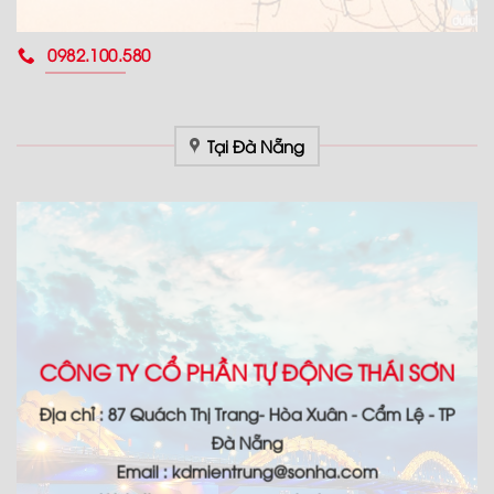
0982.100.580
Tại Đà Nẵng
CÔNG TY CỔ PHẦN TỰ ĐỘNG THÁI SƠN
Địa chỉ : 87 Quách Thị Trang- Hòa Xuân - Cẩm Lệ - TP
Đà Nẵng
Email : kdmientrung@sonha.com