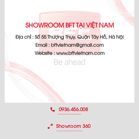
SHOWROOM BFT TẠI VIỆT NAM
Địa chỉ :
Số 55 Thượng Thụy, Quận Tây Hồ, Hà Nội
Email :
bftvietnam@gmail.com
Website :
www.bftvietnam.com
0936.456.008
Showroom 360