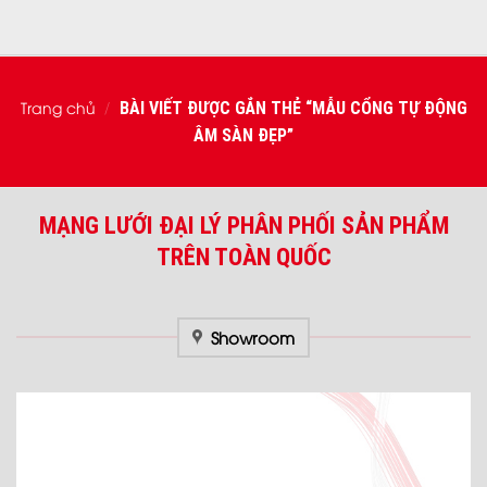
Trang chủ
BÀI VIẾT ĐƯỢC GẮN THẺ “MẪU CỔNG TỰ ĐỘNG
/
ÂM SÀN ĐẸP”
MẠNG LƯỚI ĐẠI LÝ PHÂN PHỐI SẢN PHẨM
TRÊN TOÀN QUỐC
Showroom