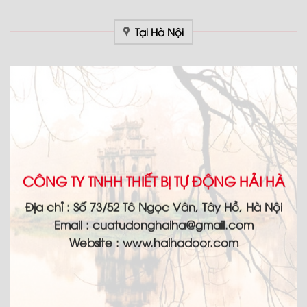
Tại Hà Nội
CÔNG TY TNHH THIẾT BỊ TỰ ĐỘNG HẢI HÀ
Địa chỉ :
Số 73/52 Tô Ngọc Vân, Tây Hồ, Hà Nội
Email :
cuatudonghaiha@gmail.com
Website : www.haihadoor.com