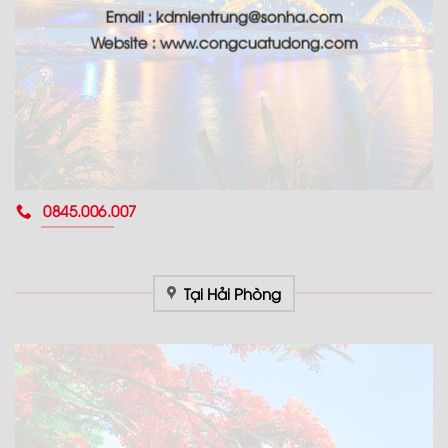
Email : kdmientrung@sonha.com
Website : www.congcuatudong.com
0845.006.007
Tại Hải Phòng