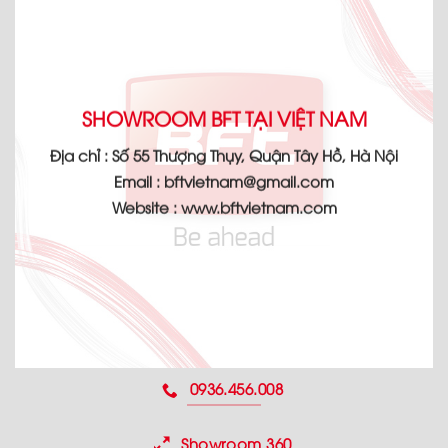
SHOWROOM BFT TẠI VIỆT NAM
Địa chỉ :
Số 55 Thượng Thụy, Quận Tây Hồ, Hà Nội
Email :
bftvietnam@gmail.com
Website :
www.bftvietnam.com
0936.456.008
Showroom 360