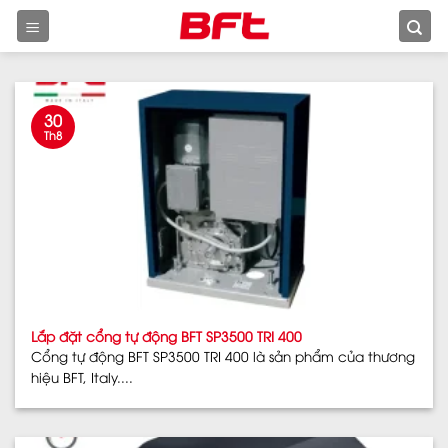
Skip
to
content
30
Th8
Lắp đặt cổng tự động BFT SP3500 TRI 400
Cổng tự động BFT SP3500 TRI 400 là sản phẩm của thương
hiệu BFT, Italy....