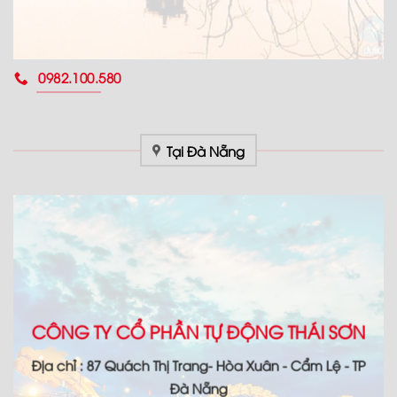
0982.100.580
Tại Đà Nẵng
CÔNG TY CỔ PHẦN TỰ ĐỘNG THÁI SƠN
Địa chỉ : 87 Quách Thị Trang- Hòa Xuân - Cẩm Lệ - TP
Đà Nẵng