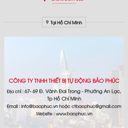
Tại Hồ Chí Minh
CÔNG TY TNHH THIẾT BỊ TỰ ĐỘNG BẢO PHÚC
67- 69 Đ. Vành Đai Trong - Phường An Lạc,
Địa chỉ :
Tp Hồ Chí Minh
Email :
info@baophuc.vn hoặc ctbaophuc@gmail.com
Website : www.
baophuc.vn