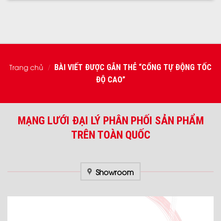
Trang chủ
BÀI VIẾT ĐƯỢC GẮN THẺ “CỔNG TỰ ĐỘNG TỐC
/
ĐỘ CAO”
MẠNG LƯỚI ĐẠI LÝ PHÂN PHỐI SẢN PHẨM
TRÊN TOÀN QUỐC
Showroom