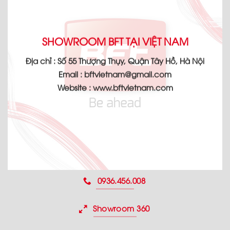
SHOWROOM BFT TẠI VIỆT NAM
Địa chỉ :
Số 55 Thượng Thụy, Quận Tây Hồ, Hà Nội
Email :
bftvietnam@gmail.com
Website :
www.bftvietnam.com
0936.456.008
Showroom 360