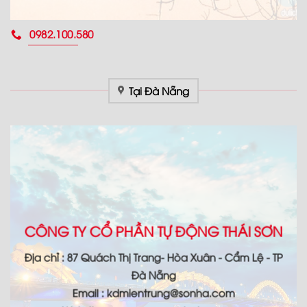
0982.100.580
Tại Đà Nẵng
CÔNG TY CỔ PHẦN TỰ ĐỘNG THÁI SƠN
Địa chỉ : 87 Quách Thị Trang- Hòa Xuân - Cẩm Lệ - TP
Đà Nẵng
Email : kdmientrung@sonha.com