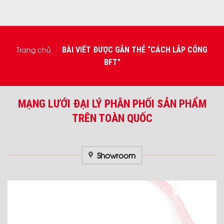
Trang chủ
BÀI VIẾT ĐƯỢC GẮN THẺ “CÁCH LẮP CỔNG
/
BFT”
MẠNG LƯỚI ĐẠI LÝ PHÂN PHỐI SẢN PHẨM
TRÊN TOÀN QUỐC
Showroom