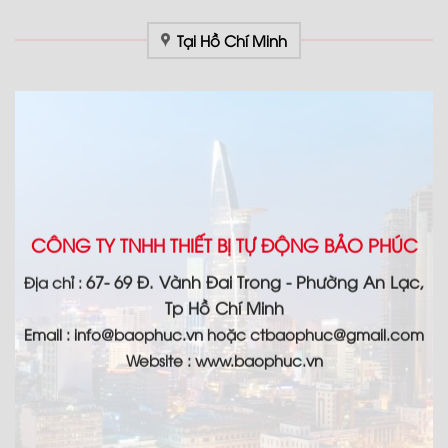
Tại Hồ Chí Minh
CÔNG TY TNHH THIẾT BỊ TỰ ĐỘNG BẢO PHÚC
67- 69 Đ. Vành Đai Trong - Phường An Lạc,
Địa chỉ :
Tp Hồ Chí Minh
Email :
info@baophuc.vn hoặc ctbaophuc@gmail.com
Website : www.
baophuc.vn