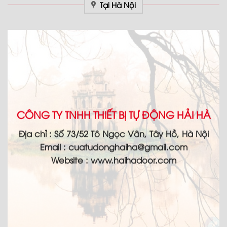
Tại Hà Nội
CÔNG TY TNHH THIẾT BỊ TỰ ĐỘNG HẢI HÀ
Địa chỉ :
Số 73/52 Tô Ngọc Vân, Tây Hồ, Hà Nội
Email :
cuatudonghaiha@gmail.com
Website : www.haihadoor.com