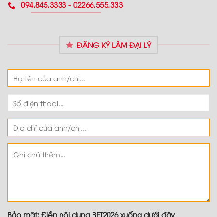
094.845.3333 - 02266.555.333
ĐĂNG KÝ LÀM ĐẠI LÝ
Bảo mật: Điền nội dung BFT2026 xuống dưới đây