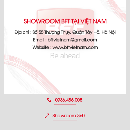
SHOWROOM BFT TẠI VIỆT NAM
Địa chỉ :
Số 55 Thượng Thụy, Quận Tây Hồ, Hà Nội
Email :
bftvietnam@gmail.com
Website :
www.bftvietnam.com
0936.456.008
Showroom 360