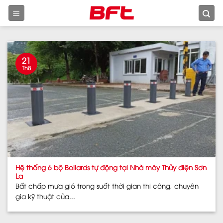
Skip
to
content
21
Th8
Hệ thống 6 bộ Bollards tự động tại Nhà máy Thủy điện Sơn
La
Bất chấp mưa gió trong suốt thời gian thi công, chuyên
gia kỹ thuật của...