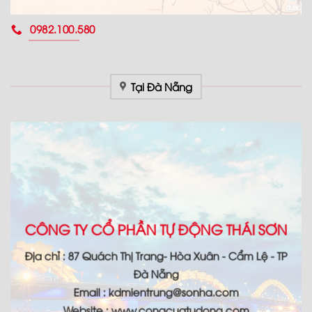
0982.100.580
Tại Đà Nẵng
CÔNG TY CỔ PHẦN TỰ ĐỘNG THÁI SƠN
Địa chỉ : 87 Quách Thị Trang- Hòa Xuân - Cẩm Lệ - TP
Đà Nẵng
Email : kdmientrung@sonha.com
Website : www.congcuatudong.com