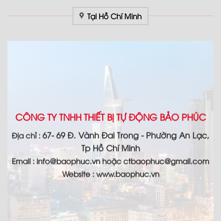
Tại Hồ Chí Minh
CÔNG TY TNHH THIẾT BỊ TỰ ĐỘNG BẢO PHÚC
67- 69 Đ. Vành Đai Trong - Phường An Lạc,
Địa chỉ :
Tp Hồ Chí Minh
Email :
info@baophuc.vn hoặc ctbaophuc@gmail.com
Website : www.
baophuc.vn