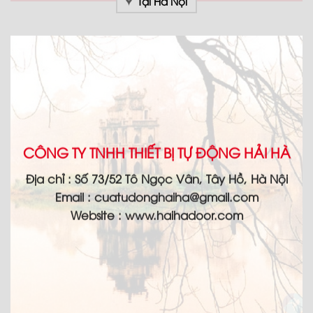
Tại Hà Nội
CÔNG TY TNHH THIẾT BỊ TỰ ĐỘNG HẢI HÀ
Địa chỉ :
Số 73/52 Tô Ngọc Vân, Tây Hồ, Hà Nội
Email :
cuatudonghaiha@gmail.com
Website : www.haihadoor.com