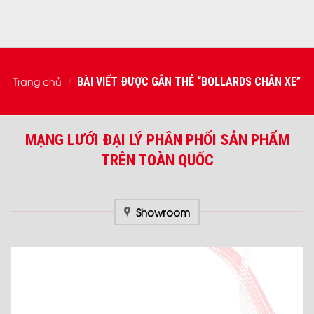
Trang chủ
BÀI VIẾT ĐƯỢC GẮN THẺ “BOLLARDS CHẮN XE”
/
MẠNG LƯỚI ĐẠI LÝ PHÂN PHỐI SẢN PHẨM
TRÊN TOÀN QUỐC
Showroom