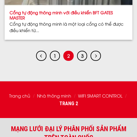
Cổng tự động thông minh với điều khiển BFT GATES
MASTER
Cổng tự động thông minh là một loại cổng có thể được
điều khiển từ...
1
2
3
Trang chủ
Nhà thông minh
WIFI SMART CONTROL
/
/
/
TRANG 2
MẠNG LƯỚI ĐẠI LÝ PHÂN PHỐI SẢN PHẨM