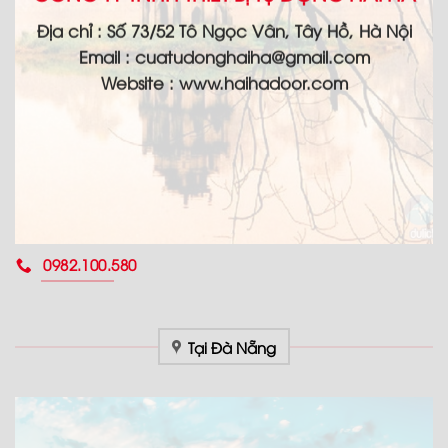
Địa chỉ :
Số 73/52 Tô Ngọc Vân, Tây Hồ, Hà Nội
Email :
cuatudonghaiha@gmail.com
Website : www.haihadoor.com
0982.100.580
Tại Đà Nẵng