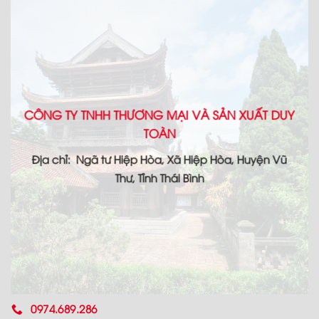
CÔNG TY TNHH THƯƠNG MẠI VÀ SẢN XUẤT DUY
TOÀN
Địa chỉ: Ngã tư Hiệp Hòa, Xã Hiệp Hòa, Huyện Vũ
Thư, Tỉnh Thái Bình
0974.689.286