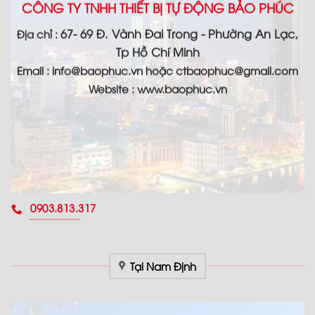
CÔNG TY TNHH THIẾT BỊ TỰ ĐỘNG BẢO PHÚC
67- 69 Đ. Vành Đai Trong - Phường An Lạc,
Địa chỉ :
Tp Hồ Chí Minh
Email :
info@baophuc.vn hoặc ctbaophuc@gmail.com
Website : www.
baophuc.vn
0903.813.317
Tại Nam Định