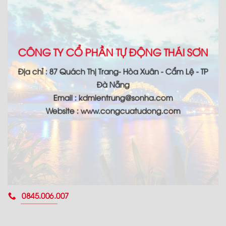
CÔNG TY CỔ PHẦN TỰ ĐỘNG THÁI SƠN
Địa chỉ : 87 Quách Thị Trang- Hòa Xuân - Cẩm Lệ - TP
Đà Nẵng
Email : kdmientrung@sonha.com
Website : www.congcuatudong.com
0845.006.007