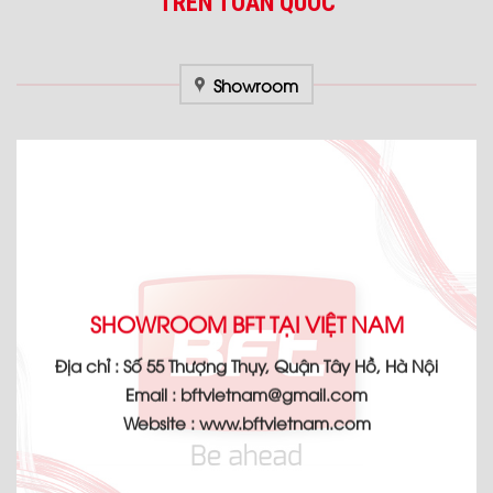
TRÊN TOÀN QUỐC
Showroom
SHOWROOM BFT TẠI VIỆT NAM
Địa chỉ :
Số 55 Thượng Thụy, Quận Tây Hồ, Hà Nội
Email :
bftvietnam@gmail.com
Website :
www.bftvietnam.com