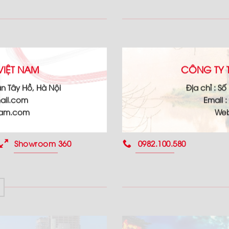
VIỆT NAM
CÔNG TY T
n Tây Hồ, Hà Nội
Địa chỉ :
Số 
ail.com
Email :
nam.com
Web
Showroom 360
0982.100.580