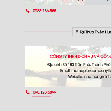
0983.786.555
Tại Thừa Thiên Hu
CÔNG TY TNHH DỊCH VỤ VÀ CÔN
Địa chỉ : Số 183 Trần Phú, Thành Ph
Email : homepluscompanyl
Website: nhathongmin
098.123.6899