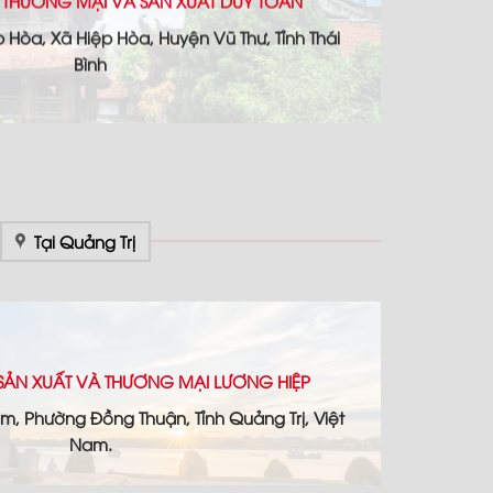
 THƯƠNG MẠI VÀ SẢN XUẤT DUY TOÀN
p Hòa, Xã Hiệp Hòa, Huyện Vũ Thư, Tỉnh Thái
Bình
Tại Quảng Trị
SẢN XUẤT VÀ THƯƠNG MẠI LƯƠNG HIỆP
âm, Phường Đồng Thuận, Tỉnh Quảng Trị, Việt
Nam.