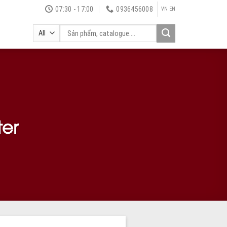
07:30 - 17:00
0936456008
VN
EN
ter