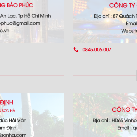
CÔNG TY 
ỘNG BẢO PHÚC
 An Lạc, Tp Hồ Chí Minh
Địa chỉ : 87 Quách
ophuc@gmail.com
Emai
c.vn
Websi
0845.006.007
ĐỊNH
CÔNG TY
G SƠN HÀ
 đúc Hải Vân
Địa chỉ : HD65 Vinh
am Định
Email :
g@sonha.com