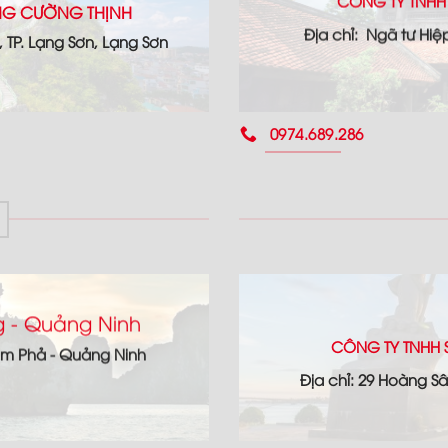
CÔNG TY TNHH
ỘNG CƯỜNG THỊNH
Địa chỉ: Ngã tư Hiệ
h, TP. Lạng Sơn, Lạng Sơn
0974.689.286
 - Quảng Ninh
CÔNG TY TNHH 
ẩm Phả - Quảng Ninh
Địa chỉ: 29 Hoàng S