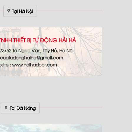
Tại Hà Nội
NHH THIẾT BỊ TỰ ĐỘNG HẢI HÀ
73/52 Tô Ngọc Vân, Tây Hồ, Hà Nội
cuatudonghaiha@gmail.com
site : www.haihadoor.com
Tại Đà Nẵng