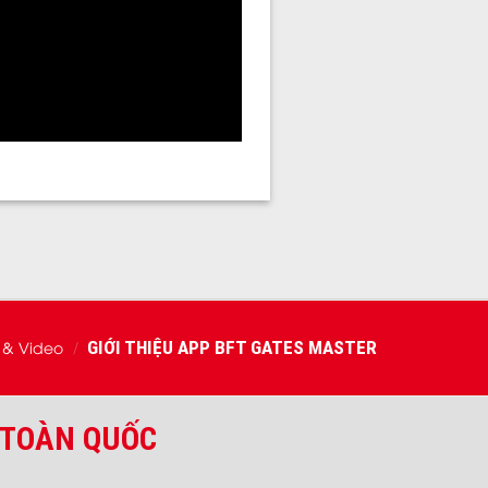
 & Video
GIỚI THIỆU APP BFT GATES MASTER
/
 TOÀN QUỐC