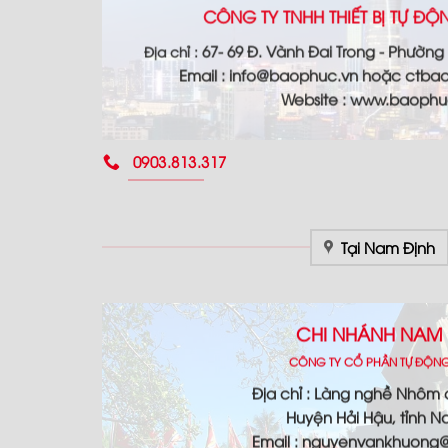
CÔNG TY TNHH THIẾT BỊ TỰ Đ
67- 69 Đ. Vành Đai Trong - Phường
Địa chỉ :
Email :
info@baophuc.vn hoặc ctba
Website : www.
baophu
0903.813.317
Tại Nam Định
CHI NHÁNH NAM 
CÔNG TY CỔ PHẦN TỰ ĐỘN
Địa chỉ : Làng nghề Nhôm
Huyện Hải Hậu, tỉnh N
Email : nguyenvankhuon