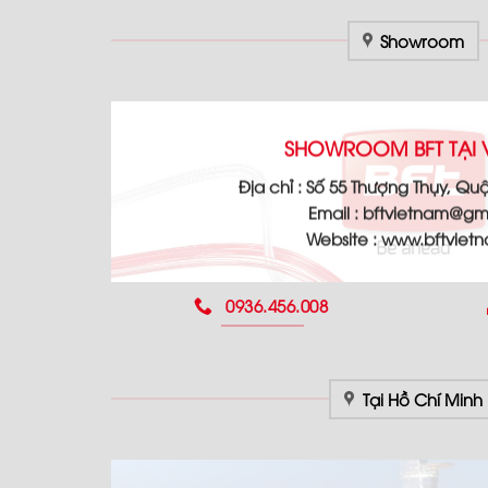
Showroom
SHOWROOM BFT TẠI 
Địa chỉ :
Số 55 Thượng Thụy, Quậ
Email :
bftvietnam@gm
Website :
www.bftviet
0936.456.008
Tại Hồ Chí Minh