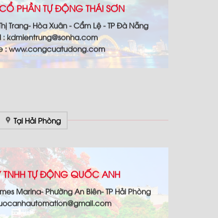
CỔ PHẦN TỰ ĐỘNG THÁI SƠN
 Thị Trang- Hòa Xuân - Cẩm Lệ - TP Đà Nẵng
l : kdmientrung@sonha.com
te : www.congcuatudong.com
Tại Hải Phòng
 TNHH TỰ ĐỘNG QUỐC ANH
omes Marina- Phường An Biên- TP Hải Phòng
 quocanhautomation@gmail.com