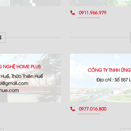
0911.966.979
ế
G NGHỆ HOME PLUS
CÔNG TY TNHH ỨNG
ố Huế, Thừa Thiên Huế
Địa chỉ : Số 557
td@gmail.com
hhue.com
0977.016.800