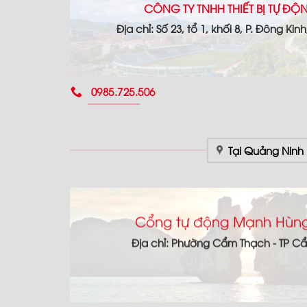
CÔNG TY TNHH THIẾT BỊ TỰ Đ
Địa chỉ: Số 23, tổ 1, khối 8, P. Đông Kin
0985.725.506
Tại Quảng Ninh
Cổng tự động Mạnh Hùng
Địa chỉ: Phường Cẩm Thạch - TP C