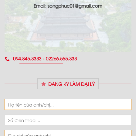
Email: songphuc01@gmail.com
094.845.3333 - 02266.555.333
ĐĂNG KÝ LÀM ĐẠI LÝ