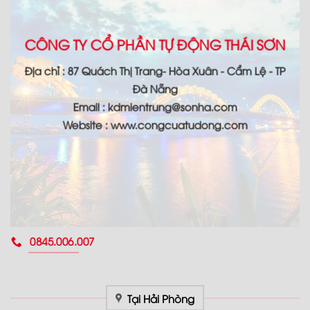
CÔNG TY CỔ PHẦN TỰ ĐỘNG THÁI SƠN
Địa chỉ : 87 Quách Thị Trang- Hòa Xuân - Cẩm Lệ - TP
Đà Nẵng
Email : kdmientrung@sonha.com
Website : www.congcuatudong.com
0845.006.007
Tại Hải Phòng