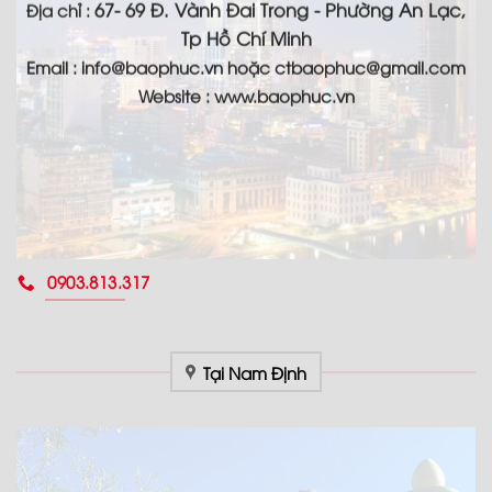
67- 69 Đ. Vành Đai Trong - Phường An Lạc,
Địa chỉ :
Tp Hồ Chí Minh
Email :
info@baophuc.vn hoặc ctbaophuc@gmail.com
Website : www.
baophuc.vn
0903.813.317
Tại Nam Định