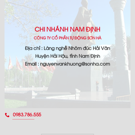
CHI NHÁNH NAM ĐỊNH
CÔNG TY CỔ PHẦN TỰ ĐỘNG SƠN HÀ
Địa chỉ : Làng nghề Nhôm đúc Hải Vân
Huyện Hải Hậu, tỉnh Nam Định
Email : nguyenvankhuong@sonha.com
0983.786.555