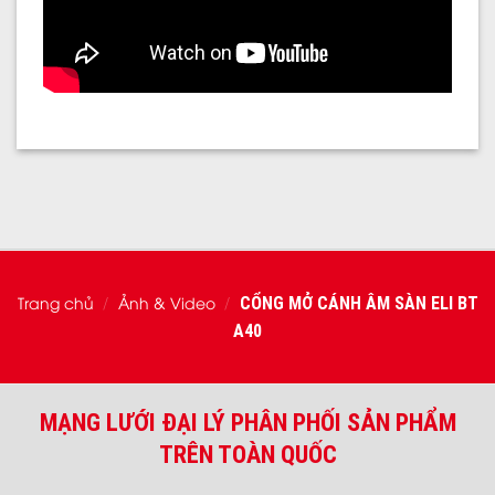
Trang chủ
Ảnh & Video
CỔNG MỞ CÁNH ÂM SÀN ELI BT
/
/
A40
MẠNG LƯỚI ĐẠI LÝ PHÂN PHỐI SẢN PHẨM
TRÊN TOÀN QUỐC