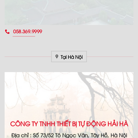
058.369.9999
Tại Hà Nội
CÔNG TY TNHH THIẾT BỊ TỰ ĐỘNG HẢI HÀ
Địa chỉ :
Số 73/52 Tô Ngọc Vân, Tây Hồ, Hà Nội