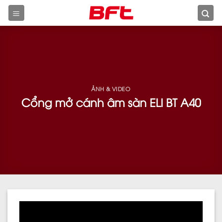
Skip
to
content
ẢNH & VIDEO
Cổng mở cánh âm sàn ELI BT A40