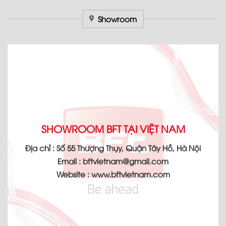
Showroom
SHOWROOM BFT TẠI VIỆT NAM
Địa chỉ :
Số 55 Thượng Thụy, Quận Tây Hồ, Hà Nội
Email :
bftvietnam@gmail.com
Website :
www.bftvietnam.com